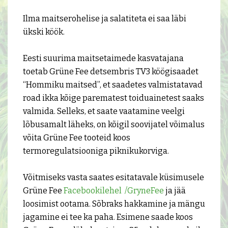
Ilma maitserohelise ja salatiteta ei saa läbi
ükski köök.
Eesti suurima maitsetaimede kasvatajana
toetab Grüne Fee detsembris TV3 köögisaadet
“Hommiku maitsed”, et saadetes valmistatavad
road ikka kõige parematest toiduainetest saaks
valmida. Selleks, et saate vaatamine veelgi
lõbusamalt läheks, on kõigil soovijatel võimalus
võita Grüne Fee tooteid koos
termoregulatsiooniga piknikukorviga.
Võitmiseks vasta saates esitatavale küsimusele
Grüne Fee
Facebookilehel /GryneFee
ja jää
loosimist ootama. Sõbraks hakkamine ja mängu
jagamine ei tee ka paha. Esimene saade koos