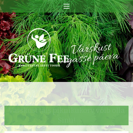
Värskust
igasse päeva
Värskust täis piknikukorv võib olla
Sinu!