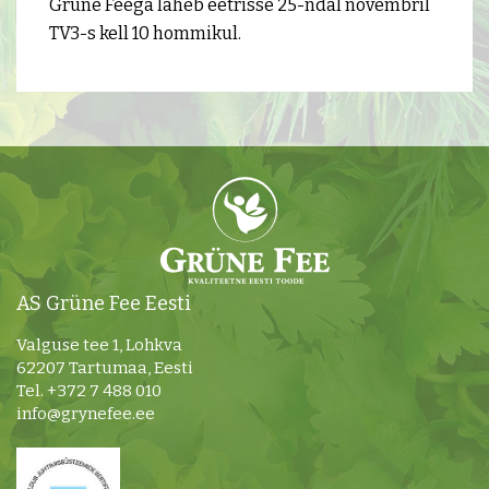
Grüne Feega läheb eetrisse 25-ndal novembril
TV3-s kell 10 hommikul.
AS Grüne Fee Eesti
Valguse tee 1, Lohkva
62207 Tartumaa, Eesti
Tel. +372 7 488 010
info@grynefee.ee